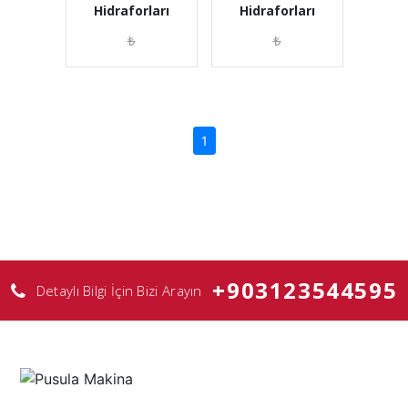
Hidraforları
Hidraforları
₺
₺
(current)
1
+903123544595
Detaylı Bilgi İçin Bizi Arayın