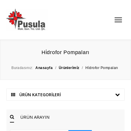
Hi̇drofor Pompaları
Buradasınız:
Anasayfa
/
Ürünleri̇mi̇z
/
Hi̇drofor Pompaları
ÜRÜN KATEGORİLERİ
ÜRÜN ARAYIN