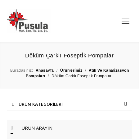
Döküm Çarklı Fosepti̇k Pompalar
Buradasınız:
Anasayfa
/
Ürünleri̇mi̇z
/
Atık Ve Kanali̇zasyon
Pompaları
/
Döküm Çarklı Fosepti̇k Pompalar
ÜRÜN KATEGORİLERİ
ÜRÜN ARAYIN