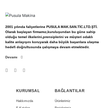
2001 yılında faliyetlerine PUSULA MAK.SAN.TİC.LTD.ŞTİ.
Olarak başlayan firmamız,kuruluşundan bu güne sahip
olduğu temel ilkelerini,prensiplerini ve müşteri odaklı
kalite anlayışını koruyarak daha büyük başarılara ulaşma
hedefi doğrultusunda çalışmaya devam etmektedir.
Devamı
KURUMSAL
BAĞLANTILAR
Hakkımızda
Ürünlerimiz
E-Katalog
Projelerimiz