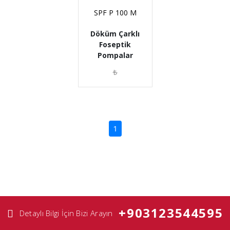
SPF P 100 M
Döküm Çarklı
Foseptik
Pompalar
₺
(current)
1
+903123544595
Detaylı Bilgi İçin Bizi Arayın