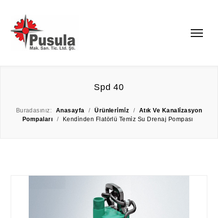
Spd 40
Buradasınız:
Anasayfa
/
Ürünleri̇mi̇z
/
Atık Ve Kanali̇zasyon
Pompaları
/
Kendi̇nden Flatörlü Temi̇z Su Drenaj Pompası