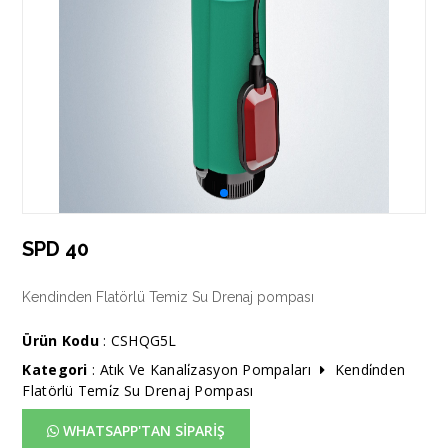
SPD 40
Kendinden Flatörlü Temiz Su Drenaj pompası
Ürün Kodu
: CSHQG5L
Kategori
:
Atık Ve Kanali̇zasyon Pompaları
Kendi̇nden
Flatörlü Temi̇z Su Drenaj Pompası
WHATSAPP'TAN SİPARİŞ