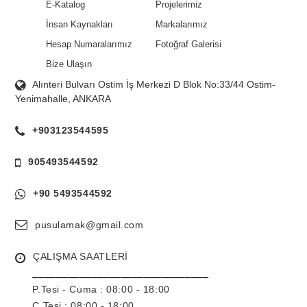
E-Katalog
Projelerimiz
İnsan Kaynakları
Markalarımız
Hesap Numaralarımız
Fotoğraf Galerisi
Bize Ulaşın
Alınteri Bulvarı Ostim İş Merkezi D Blok No:33/44 Ostim-
Yenimahalle, ANKARA
+903123544595
905493544592
+90 5493544592
pusulamak@gmail.com
ÇALIŞMA SAATLERİ
______________________________
P.Tesi - Cuma :
08:00 - 18:00
C.Tesi : 08:00 - 18:00