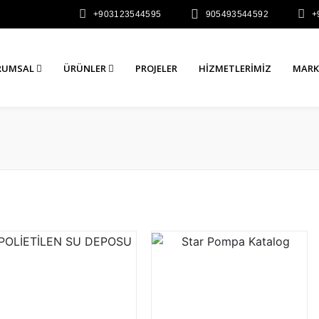
+903123544595
905493544592
+
RUMSAL
ÜRÜNLER
PROJELER
HIZMETLERIMIZ
MARK