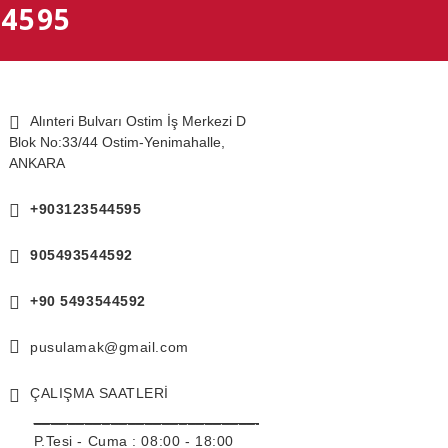
44595
Alınteri Bulvarı Ostim İş Merkezi D
Blok No:33/44 Ostim-Yenimahalle,
ANKARA
+903123544595
905493544592
+90 5493544592
pusulamak@gmail.com
ÇALIŞMA SAATLERİ
______________________________
P.Tesi - Cuma :
08:00 - 18:00