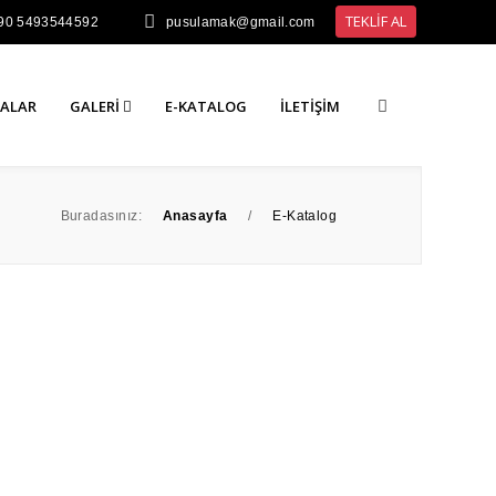
TEKLİF AL
90 5493544592
pusulamak@gmail.com
ALAR
GALERI
E-KATALOG
İLETIŞIM
Buradasınız:
Anasayfa
/
E-Katalog