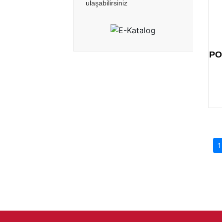
ulaşabilirsiniz
PO
1