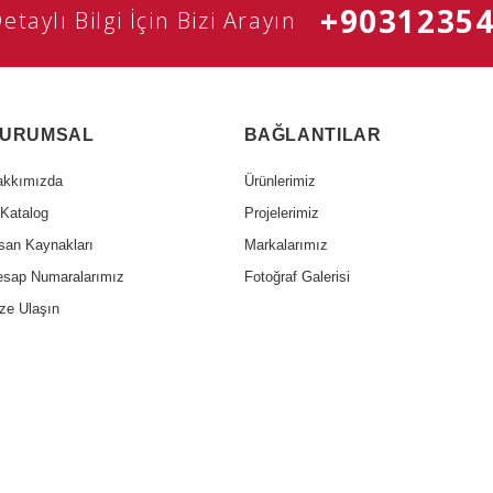
+9031235
etaylı Bilgi İçin Bizi Arayın
URUMSAL
BAĞLANTILAR
akkımızda
Ürünlerimiz
Katalog
Projelerimiz
san Kaynakları
Markalarımız
sap Numaralarımız
Fotoğraf Galerisi
ze Ulaşın