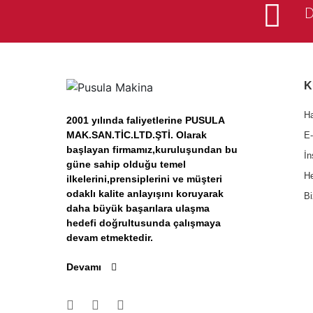
D
K
H
2001 yılında faliyetlerine PUSULA
MAK.SAN.TİC.LTD.ŞTİ. Olarak
E-
başlayan firmamız,kuruluşundan bu
İn
güne sahip olduğu temel
He
ilkelerini,prensiplerini ve müşteri
odaklı kalite anlayışını koruyarak
Bi
daha büyük başarılara ulaşma
hedefi doğrultusunda çalışmaya
devam etmektedir.
Devamı